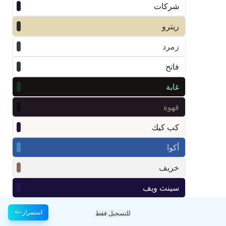
شركات
ريترو
زمرد
فاتح
غابة
قهوة
كب كيك
أكوا
خريف
سينث ويف
حمضي
رجوع
استمرار
للتسجيل فقط