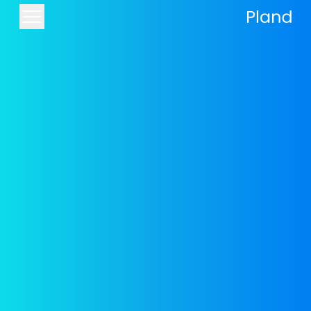
Adaptation à tous les
écrans ("responsive")
Avec Pland, chaque page est
automatiquement adaptée à la largeur
de l'écran sur lequel elle est affichée
Nous avons créé une bibliothèque variée de
composants pour votre site et vos pages
d'atterrissage, tels que des témoignages de