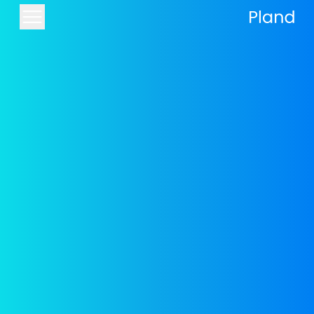
בניית דפי נחיתה עם Pland
לא רק אתר - הקמת דפי נחיתה מעולם לא
הייתה כל-כך פשוטה
Pland היא לא רק מערכת לבניית אתרים, אלא גם
להקמה וניהול של דפי נחיתה. לא צריך לשלם למעצב
או מתכנת כדי שיקימו דף נחיתה בסגנון של המותג
שלכם, ולא חייבים להשתמש בדפי הנחיתה המובנים
של מערכות הדיוור השונות. באמצעות Pland תגדילו